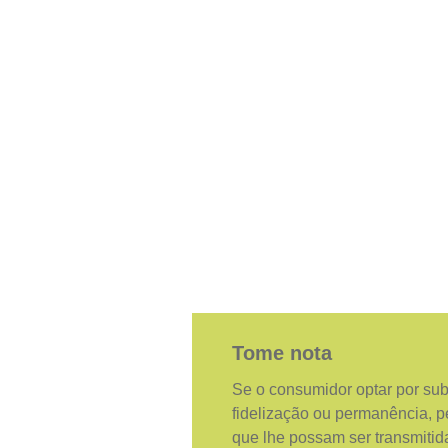
Tome nota
Se o consumidor optar por sub
fidelização ou permanência, p
que lhe possam ser transmitid